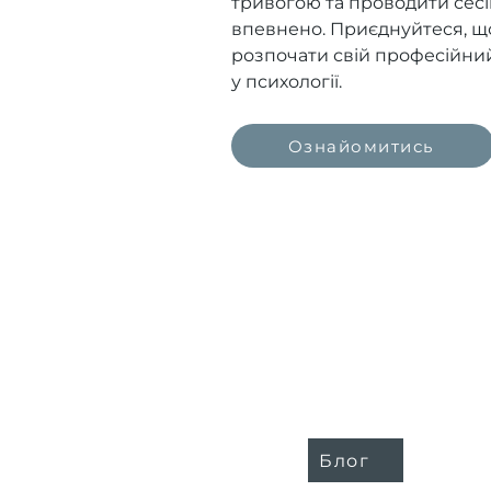
тривогою та проводити сесі
впевнено. Приєднуйтеся, щ
розпочати свій професійни
у психології.
Ознайомитись
Блог