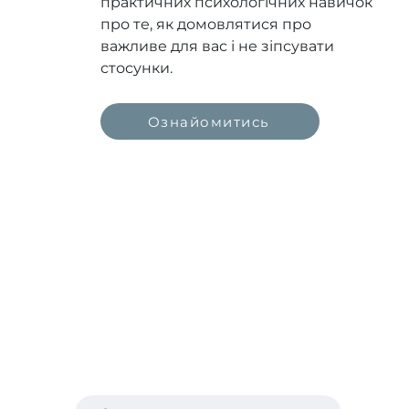
практичних психологічних навичок
про те, як домовлятися про
важливе для вас і не зіпсувати
стосунки.
Ознайомитись
Психолог Ярослав Загреба