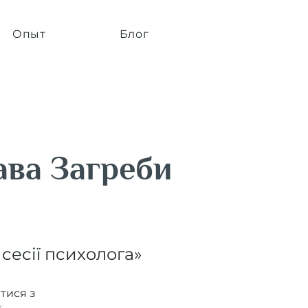
Опыт
Блог
ава Загреби
сесії психолога»
тися з