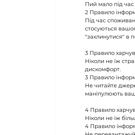
Пий мало під час ї
2 Правило інформа
Під час споживан
стосуються вашог
"захлинутися" в п
3 Правило харчув
Ніколи не їж стр
дискомфорт.
3 Правило інформа
Не читайте джерел
маніпулюють ваш
4 Правило харчу
Ніколи не їж біл
4 Правило інформа
Не перевантажуйт