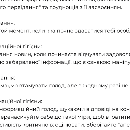
го переїдання" та труднощів з її засвоєнням.
ання:
той момент, коли їжа почне здаватися тобі особ
ційної гігієни:
ння новин, коли починаєте відчувати задоволе
о забарвленої інформації, що є ознакою маніпу
вання:
маємо втамувати голод, але в жодному разі не
ційної гігієни:
інформаційний голод, шукаючи відповіді на кон
перенасичуйте себе до такої міри, щоб втратити
ливість критично їх оцінювати. Зберігайте "апе