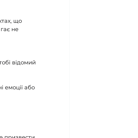
тах, що 
гає не 
тобі відомий 
і емоції або 
е призвести 