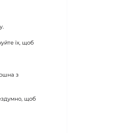
у.
йте їх, щоб 
ошна з 
ездумно, щоб 