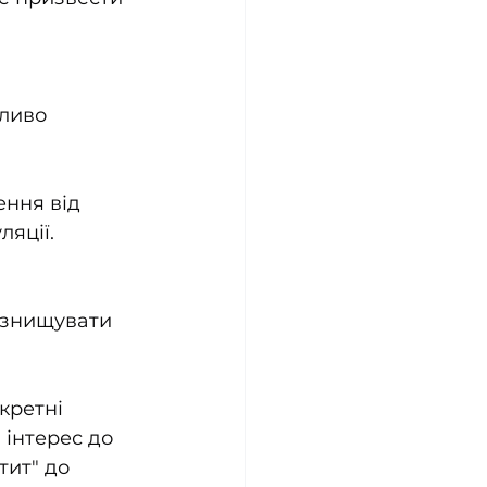
ливо 
ння від 
ляції.
 знищувати 
кретні 
 інтерес до 
тит" до 