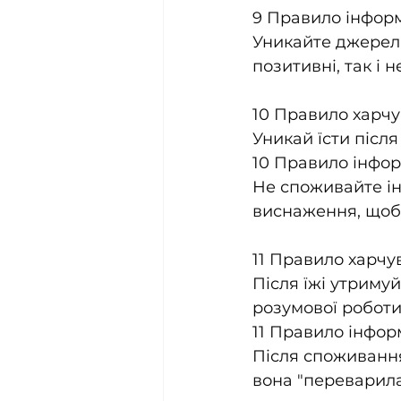
9 Правило інформа
Уникайте джерел 
позитивні, так і 
10 Правило харчу
Уникай їсти післ
10 Правило інформ
Не споживайте ін
виснаження, щоб 
11 Правило харчу
Після їжі утримуй
розумової роботи
11 Правило інформ
Після споживання
вона "переварилас