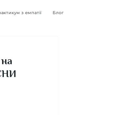
актикум з емпатії
Блог
 на
ЄНИ