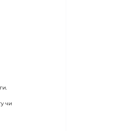
ги.
у чи 