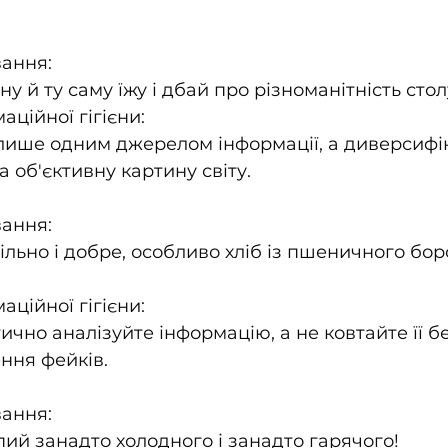
вання:
ну й ту саму їжу і дбай про різноманітність стол
ційної гігієни:
ише одним джерелом інформації, а диверсифіку
 об'єктивну картину світу.
вання:
ільно і добре, особливо хліб із пшеничного бор
ційної гігієни:
ично аналізуйте інформацію, а не ковтайте її б
ння фейків.
вання:
 пий занадто холодного і занадто гарячого!