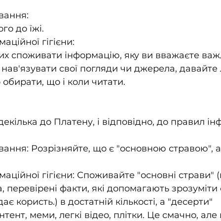
вання:
го до їжі.
аційної гігієни:
х споживати інформацію, яку ви вважаєте важ
б нав'язувати свої погляди чи джерела, давайте
 обирати, що і коли читати.
декілька до Платену, і відповідно, до правил ін
вання: Розрізняйте, що є "основною стравою", а
аційної гігієни: Споживайте "основні страви" 
, перевірені факти, які допомагають зрозуміти св
ає користь.) в достатній кількості, а "десерти" 
ент, меми, легкі відео, плітки. Це смачно, але 