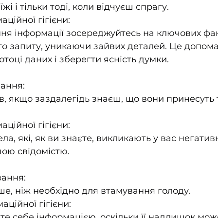
жі і тільки тоді, коли відчуєш спрагу.
ційної гігієни:
ня інформації зосереджуйтесь на ключових фак
о запиту, уникаючи зайвих деталей. Це допома
отоці даних і зберегти ясність думки.
ання:
ав, якщо заздалегідь знаєш, що вони принесуть 
ційної гігієни:
а, які, як ви знаєте, викликають у вас негативн
ою свідомістю.
вання:
ьше, ніж необхідно для втамування голоду.
ційної гігієни:
е себе інформацією, оскільки її надлишок мож