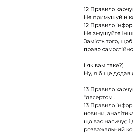
12 Правило харчу
Не примушуй ніко
12 Правило інформ
Не змушуйте інши
Замість того, що
право самостійно
І як вам таке?)
Ну, я б ще додав 
13 Правило харчу
"десертом".
13 Правило інформ
новини, аналітика
що вас насичує і д
розважальний конт