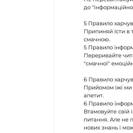
до "інформаційно
5 Правило харчув
Припиняй їсти в 
смачною.
5 Правило інформа
Переривайте чита
"смачної" емоційн
6 Правило харчу
Прийомом їжі ми 
апетит.
6 Правило інформа
Втамовуйте свій 
питання. Але не 
нових знань і мож