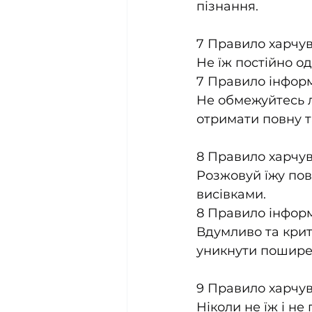
пізнання.
7 Правило харчу
Не їж постійно од
7 Правило інформа
Не обмежуйтесь л
отримати повну та
8 Правило харчу
Розжовуй їжу пов
висівками.
8 Правило інформа
Вдумливо та крит
уникнути пошире
9 Правило харчу
Ніколи не їж і не