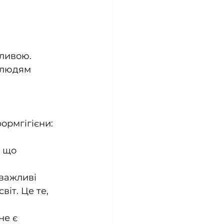
ливою. 
 людям 
формгігієни:
 що 
(важливі 
іт. Це те, 
не є 