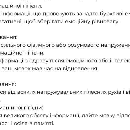
ційної гігієни:
інформації, що провокують занадто бурхливі ем
негативні, щоб зберігати емоційну рівновагу.
вання:
я сильного фізичного або розумового напруженн
аційної гігієни:
формацію одразу після емоційного або інтелек
ваш мозок мав час на відновлення.
вання:
ся від всяких напружувальних тілесних рухів і ві
.
аційної гігієни:
 великого обсягу інформації, дайте мозку відп
я" і осіла в пам'яті.