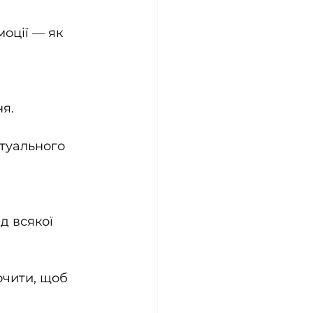
оції — як 
я.
туального 
д всякої 
очити, щоб 